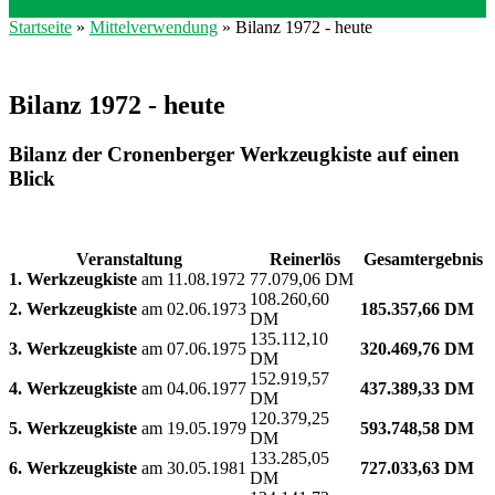
Startseite
»
Mittelverwendung
» Bilanz 1972 - heute
Sie sind hier
Bilanz 1972 - heute
Bilanz der Cronenberger Werkzeugkiste auf einen
Blick
Veranstaltung
Reinerlös
Gesamtergebnis
1. Werkzeugkiste
am 11.08.1972
77.079,06 DM
108.260,60
2. Werkzeugkiste
am 02.06.1973
185.357,66 DM
DM
135.112,10
3. Werkzeugkiste
am 07.06.1975
320.469,76 DM
DM
152.919,57
4. Werkzeugkiste
am 04.06.1977
437.389,33 DM
DM
120.379,25
5. Werkzeugkiste
am 19.05.1979
593.748,58 DM
DM
133.285,05
6. Werkzeugkiste
am 30.05.1981
727.033,63 DM
DM