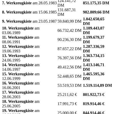
124.141,72
7. Werkzeugkiste
am 28.05.1983
851.175,35 DM
DM
131.687,31
8. Werkzeugkiste
am 15.06.1985
982.809;66 DM
DM
1.042.650,65
9. Werkzeugkiste
am 23.05.1987
59.840,99 DM
DM
10. Werkzeugkiste
am
1.109.443,07
66.732,42 DM
03.06.1989
DM
11. Werkzeugkiste
am
1.199.679,37
90.236,30 DM
08.06.1991
DM
12. Werkzeugkiste
am
1.287.336,59
87.657,22 DM
19.06.1993
DM
13. Werkzeugkiste
am
1.363.734,15
76.397,56 DM
24.06.1995
DM
14. Werkzeugkiste
am
1.413.146,71
49.412,56 DM
14.06.1997
DM
15. Werkzeugkiste
am
1.465.595,36
52.448,65 DM
12.06.1999
DM
16. Werkzeugkiste
am
53.519,53 DM
1.519.114,89 DM
16.06.2001
17. Werkzeugkiste
am
25.211,62 €
801.922,73 €
28.06.2003
18. Werkzeugkiste
am
17.991,73 €
819.914,46 €
25.06.2005
19. Werkzeugkiste
am
25.000,00 €
844.914,46 €