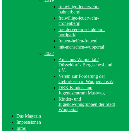
2019
freiwillige-feuerwehr-
hahnerberg
freiwillige-feuerwehr-
cronenberg
foerderverein-schule-am-
nordpark
frauen-helfen-frauen
mit-menschen-wuppertal
2022
Autismus Wuppertal /
Düsseldorf - BergischesLand
e.V.
Verein zur Förderung der
Gehörlosen in Wuppertal e.V.
DRK Kinder- und
Jugendzentrum Mastweg
Kinder- und
Jugendwohngruppen der Stadt
Wuppertal
Das Magazin
Impressionen
Infos